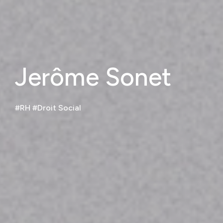
Jerôme Sonet
#RH #Droit Social