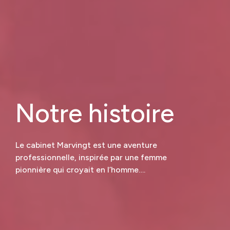
Notre histoire
Notre
histoire
Nos
expertises
Le cabinet Marvingt est une aventure
professionnelle, inspirée par une femme
Nos
posts
pionnière qui croyait en l’homme….
Nous
contacter