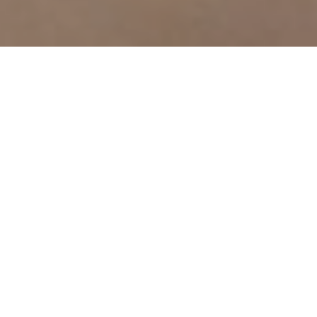
“C’est en 2004, lors d’un vol
Strasbourg / Copenhague que je
fis sa connaissance dans une revue
spécialisée… elle marquera à jamais
l’histoire de mon cabinet.”
Axelle Benamran
Fondatrice de Marvingt